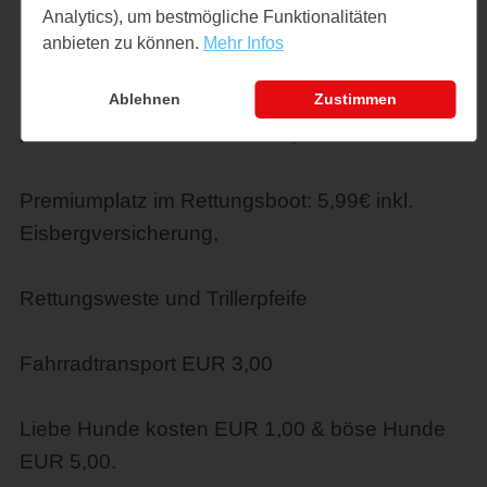
Kinder 5 - 16 J.: € 11,50
Analytics), um bestmögliche Funktionalitäten
anbieten zu können.
Mehr Infos
1 Erw. + bis zu 3 Kinder: € 34,50
Ablehnen
Zustimmen
2 Erw. + bis zu 3 Kinder: € 57,50
Premiumplatz im Rettungsboot: 5,99€ inkl.
Eisbergversicherung,
Rettungsweste und Trillerpfeife
Fahrradtransport EUR 3,00
Liebe Hunde kosten EUR 1,00 & böse Hunde
EUR 5,00.