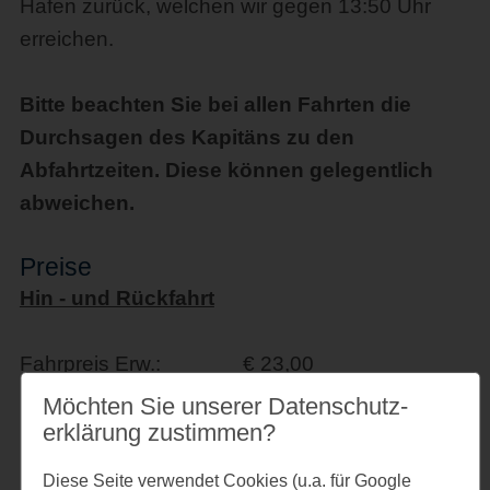
Hafen zurück, welchen wir gegen 13:50 Uhr
erreichen.
Bitte beachten Sie bei allen Fahrten die
Durchsagen des Kapitäns zu den
Abfahrtzeiten. Diese können gelegentlich
abweichen.
Preise
Hin - und Rückfahrt
Fahrpreis Erw.: € 23,00
Möchten Sie unserer Datenschutz­
Rentner ab 99 Jahre: € 0,00
erklärung zustimmen?
Diese Seite verwendet Cookies (u.a. für Google