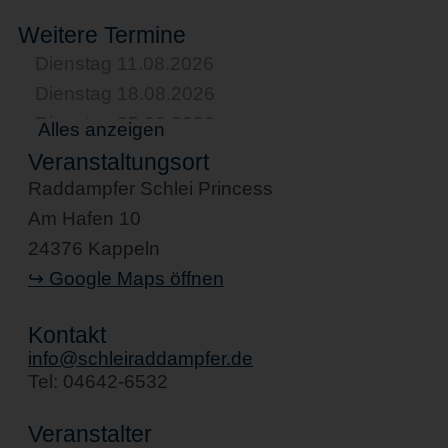
Weitere Termine
Dienstag 11.08.2026
Dienstag 18.08.2026
Dienstag 25.08.2026
Alles anzeigen
Dienstag 01.09.2026
Veranstaltungsort
Dienstag 08.09.2026
Raddampfer Schlei Princess
Dienstag 15.09.2026
Am Hafen 10
Dienstag 22.09.2026
24376 Kappeln
Dienstag 29.09.2026
↪ Google Maps öffnen
Dienstag 06.10.2026
Kontakt
Dienstag 13.10.2026
info@schleiraddampfer.de
Dienstag 20.10.2026
Tel: 04642-6532
Dienstag 27.10.2026
Veranstalter