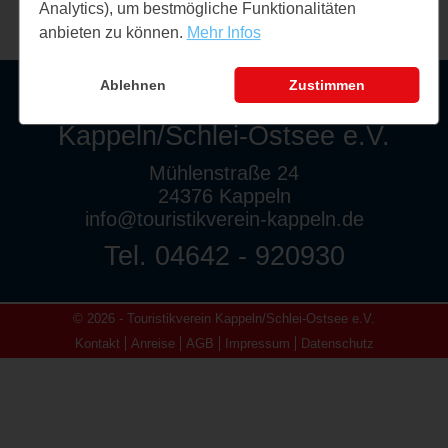
Analytics), um bestmögliche Funktionalitäten
anbieten zu können.
Mehr Infos
Ablehnen
Zustimmen
Touristikverein
Kappeln/Schlei-Ostsee e.V.
Mühlenstraße 24
24376 Kappeln
info@touristikverein-kappeln.de
Tel. 04642 - 920930
© 2026 - Touristikverein Kappeln/Schlei-Ostsee e.V.
Kontakt
Anreise
AGB
Impressum
Datenschutz