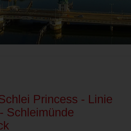
chlei Princess - Linie
- Schleimünde
ck