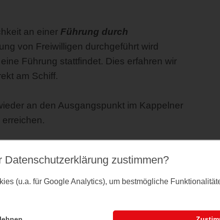
chkeit an einer
Führung durch
ng von Freiwilligen durchgeführt wird
eine Führung stattfindet. Dies erfahren wir
rekt am Schiff.
 wieder an den Ausgangspunkt im Kappelner
 erreichen.
e Durchsagen des Kapitäns zu den
r Datenschutz­erklärung zustimmen?
h abweichen.
es (u.a. für Google Analytics), um bestmögliche Funktionalitä
lehnen
Zusti