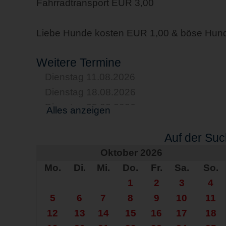
Fahrradtransport EUR 3,00
Liebe Hunde kosten EUR 1,00 & böse Hun
Weitere Termine
Dienstag 11.08.2026
Dienstag 18.08.2026
Dienstag 25.08.2026
Alles anzeigen
Dienstag 01.09.2026
Auf der Su
Dienstag 08.09.2026
Dienstag 15.09.2026
Oktober 2026
Mo.
Dienstag 22.09.2026
Di.
Mi.
Do.
Fr.
Sa.
So.
Dienstag 29.09.2026
1
2
3
4
Dienstag 06.10.2026
5
6
7
8
9
10
11
Dienstag 13.10.2026
12
13
14
15
16
17
18