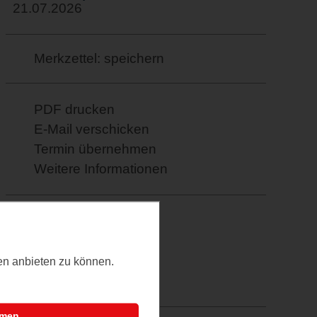
21.07.2026
Merkzettel: speichern
PDF drucken
E-Mail verschicken
Termin übernehmen
Weitere Informationen
Facebook
Twitter
Google+
ten anbieten zu können.
XING
mmen