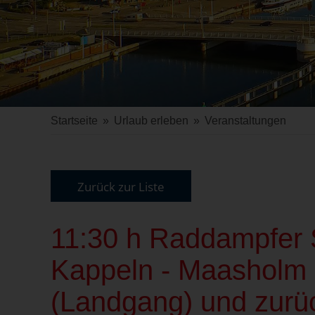
Startseite
»
Urlaub erleben
»
Veranstaltungen
Zurück zur Liste
11:30 h Raddampfer S
Kappeln - Maasholm 
(Landgang) und zurü