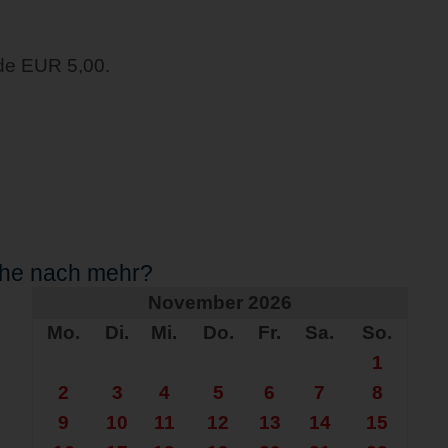
de EUR 5,00.
che nach mehr?
November 2026
Mo.
Di.
Mi.
Do.
Fr.
Sa.
So.
1
2
3
4
5
6
7
8
9
10
11
12
13
14
15