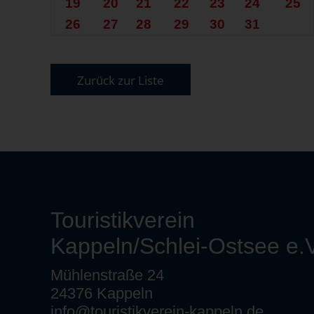
Dienstag 20.10.2026
19
20
21
22
23
24
25
Dienstag 27.10.2026
26
27
28
29
30
31
Zurück zur Liste
Touristikverein
Kappeln/Schlei-Ostsee e.V
Mühlenstraße 24
24376 Kappeln
info@touristikverein-kappeln.de