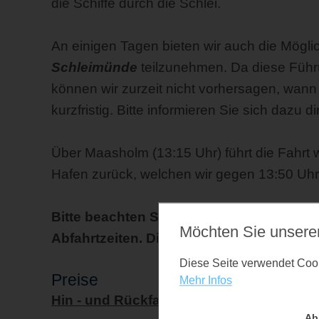
die Schiffe durch die Schlei.
An einigen Tagen bieten wir auch die Mögli
Schleimünde
teilzunehmen. Da diese Führu
können wir zurzeit nicht vorhersagen, wann 
kurzfristig. Bitte informieren Sie sich dazu di
Über Maasholm (13:15 Uhr) führt die Fahrt
Hafen zurück, welchen wir gegen 13:50 Uhr
Bitte beachten Sie bei allen Fahrten di
Möchten Sie unsere
Abfahrtzeiten. Diese können gelegentlic
Diese Seite verwendet Cooki
Preise
Mehr Infos
Hin - und Rückfahrt
Ab