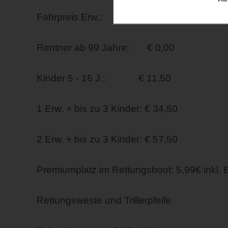
Fahrpreis Erw.: € 23,00
Rentner ab 99 Jahre: € 0,00
Kinder 5 - 16 J.: € 11,50
1 Erw. + bis zu 3 Kinder: € 34,50
2 Erw. + bis zu 3 Kinder: € 57,50
Premiumplatz im Rettungsboot: 5,99€ inkl. 
Rettungsweste und Trillerpfeife