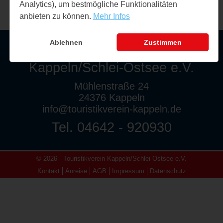
Analytics), um bestmögliche Funktionalitäten
anbieten zu können.
Mehr Infos
Ablehnen
Zustimmen
Touristikverein
Kappeln/Schlei-Ostsee e.V.
Mühlenstraße 24
24376 Kappeln
info@touristikverein-kappeln.de
Tel. 04642 - 920930
© 2026 - Touristikverein Kappeln/Schlei-Ostsee e.V.
Kontakt
Anreise
AGB
Impressum
Datenschutz