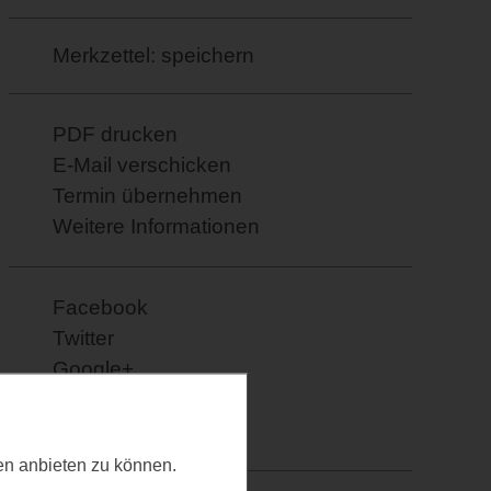
Merkzettel: speichern
PDF drucken
E-Mail verschicken
Termin übernehmen
Weitere Informationen
Facebook
Twitter
Google+
XING
Pinterest
ten anbieten zu können.