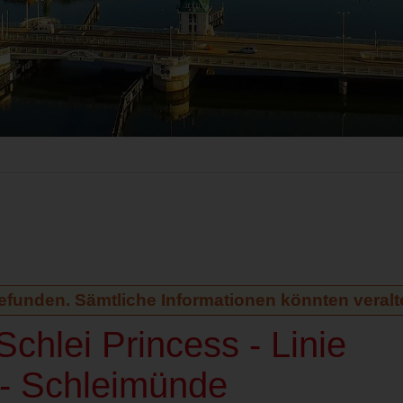
gefunden. Sämtliche Informationen könnten veralte
chlei Princess - Linie
- Schleimünde