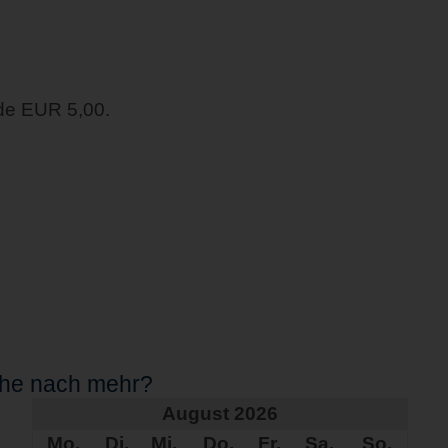
de EUR 5,00.
che nach mehr?
August 2026
Mo.
Di.
Mi.
Do.
Fr.
Sa.
So.