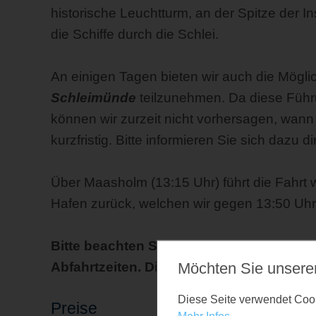
historische Leuchtturm, an der Spitze der In
die Schiffe durch die Schlei.
An einigen Tagen bieten wir auch die Mögli
Schleimünde
teilzunehmen. Da diese Führu
können wir zurzeit nicht vorhersagen, wann 
kurzfristig. Bitte informieren Sie sich dazu di
Über Maasholm (13:15 Uhr) führt die Fahrt
Hafen zurück, welchen wir gegen 13:50 Uhr
Bitte beachten Sie bei allen Fahrten di
Abfahrtzeiten. Diese können gelegentlic
Möchten Sie unsere
Diese Seite verwendet Cooki
Preise