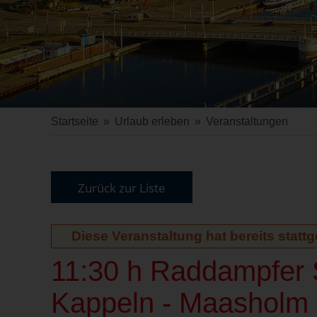
Startseite
»
Urlaub erleben
»
Veranstaltungen
Zurück zur Liste
Diese Veranstaltung hat bereits statt
11:30 h Raddampfer S
Kappeln - Maasholm 