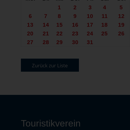
Samstag 10.10.2026
1
2
3
4
5
Samstag 17.10.2026
6
7
8
9
10
11
12
Samstag 24.10.2026
13
14
15
16
17
18
19
Samstag 31.10.2026
20
21
22
23
24
25
26
27
28
29
30
31
Zurück zur Liste
Touristikverein