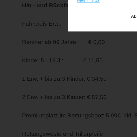
Mehr Infos
Hin - und Rückfahrt
Ab
Fahrpreis Erw.: € 23,00
Rentner ab 99 Jahre: € 0,00
Kinder 5 - 16 J.: € 11,50
1 Erw. + bis zu 3 Kinder: € 34,50
2 Erw. + bis zu 3 Kinder: € 57,50
Premiumplatz im Rettungsboot: 5,99€ inkl. 
Rettungsweste und Trillerpfeife