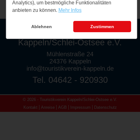
Analytics), um bestmögliche Funktionalitäten
anbieten zu können.
Mehr Infos
Ablehnen
Zustimmen
Touristikverein
Kappeln/Schlei-Ostsee e.V.
Mühlenstraße 24
24376 Kappeln
info@touristikverein-kappeln.de
Tel. 04642 - 920930
© 2026 - Touristikverein Kappeln/Schlei-Ostsee e.V.
Kontakt
Anreise
AGB
Impressum
Datenschutz