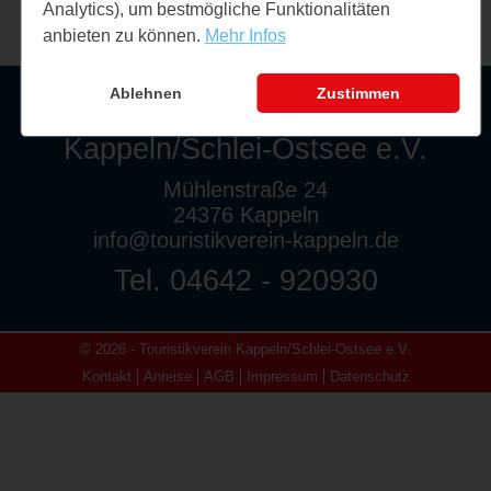
Analytics), um bestmögliche Funktionalitäten
anbieten zu können.
Mehr Infos
Ablehnen
Zustimmen
Touristikverein
Kappeln/Schlei-Ostsee e.V.
Mühlenstraße 24
24376 Kappeln
info@touristikverein-kappeln.de
Tel. 04642 - 920930
© 2026 - Touristikverein Kappeln/Schlei-Ostsee e.V.
Kontakt
Anreise
AGB
Impressum
Datenschutz