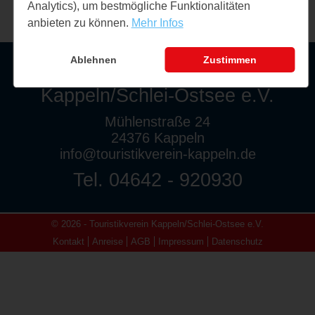
Analytics), um bestmögliche Funktionalitäten
anbieten zu können.
Mehr Infos
Ablehnen
Zustimmen
Touristikverein
Kappeln/Schlei-Ostsee e.V.
Mühlenstraße 24
24376 Kappeln
info@touristikverein-kappeln.de
Tel. 04642 - 920930
© 2026 - Touristikverein Kappeln/Schlei-Ostsee e.V.
Kontakt
Anreise
AGB
Impressum
Datenschutz