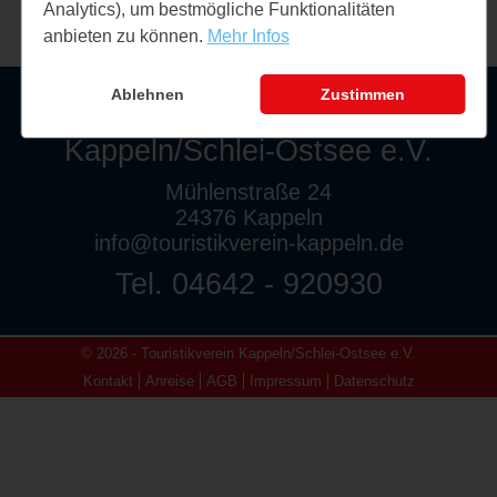
Analytics), um bestmögliche Funktionalitäten
anbieten zu können.
Mehr Infos
Ablehnen
Zustimmen
Touristikverein
Kappeln/Schlei-Ostsee e.V.
Mühlenstraße 24
24376 Kappeln
info@touristikverein-kappeln.de
Tel. 04642 - 920930
© 2026 - Touristikverein Kappeln/Schlei-Ostsee e.V.
Kontakt
Anreise
AGB
Impressum
Datenschutz