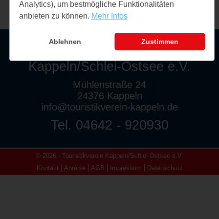
Analytics), um bestmögliche Funktionalitäten
anbieten zu können.
Mehr Infos
Ablehnen
Zustimmen
Touristikverein
Kappeln/Schlei-Ostsee e.V.
Mühlenstraße 24
24376 Kappeln
info@touristikverein-kappeln.de
Tel. 04642 - 920930
© 2026 - Touristikverein Kappeln/Schlei-Ostsee e.V.
Kontakt
Anreise
AGB
Impressum
Datenschutz