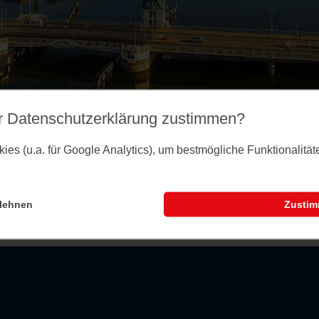
r Datenschutz­erklärung zustimmen?
es (u.a. für Google Analytics), um bestmögliche Funktionalitä
lehnen
Zusti