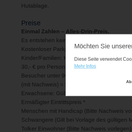
Hutablage.
Preise
Einmal Zahlen – Alles-Drin-Preis.
Es entstehen keine zusätzlichen Kosten für
Möchten Sie unsere
Kostenloser Parkplatz*.
Kinder/Familien: Kinder ab 90 cm Körpergr
Diese Seite verwendet Cooki
30,- € pro Person
Mehr Infos
Besucher unter 90 cm Größe oder unter 2 J
Ab
(mit Nachweis) = freier Eintritt!
Erwachsene: Gültig für alle ab 18 Jahren = 
Ermäßigter Eintrittspreis *
Menschen mit Handicap (Bitte Nachweis vor
Schwangere (Gilt bei Vorlage des gültigen 
Tolker Einwohner (Bitte Nachweis vorlegen) 