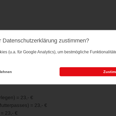
 die Fahrgeschäfte und Attraktionen.
r Datenschutz­erklärung zustimmen?
öße und Familien ab 2 zahlenden Personen =
es (u.a. für Google Analytics), um bestmögliche Funktionalitä
ahren (mit Nachweis) und Geburtstagskinder
lehnen
Zusti
33,- €
legen) = 23,- €
Mutterpasses) = 23,- €
= 23,- €