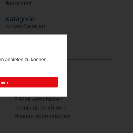
findet statt
Kategorie
Kinder/Familien
Letztes Update
28.04.2026
ten anbieten zu können.
Merkzettel: speichern
mmen
PDF drucken
E-Mail verschicken
Termin übernehmen
Weitere Informationen