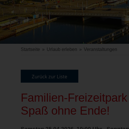
Startseite
»
Urlaub erleben
»
Veranstaltungen
Zurück zur Liste
Familien-Freizeitpa
Spaß ohne Ende!
Samstag 25.04.2026, 10:00 Uhr - Sonntag