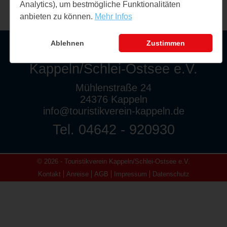
Analytics), um bestmögliche Funktionalitäten
anbieten zu können.
Mehr Infos
Ablehnen
Zustimmen
Touristikverein
Kappeln/Schlei-Ostsee e.V.
Mühlenstraße 24
24376 Kappeln
info@touristikverein-kappeln.de
Tel. 04642 - 920930
© 2026 - Touristikverein Kappeln/Schlei-Ostsee e.V.
Kontakt
Anreise
AGB
Impressum
Datenschutz