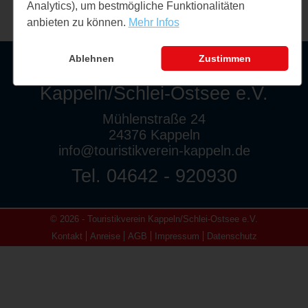
Analytics), um bestmögliche Funktionalitäten
anbieten zu können.
Mehr Infos
Ablehnen
Zustimmen
Touristikverein
Kappeln/Schlei-Ostsee e.V.
Mühlenstraße 24
24376 Kappeln
info@touristikverein-kappeln.de
Tel. 04642 - 920930
© 2026 - Touristikverein Kappeln/Schlei-Ostsee e.V.
Kontakt
Anreise
AGB
Impressum
Datenschutz