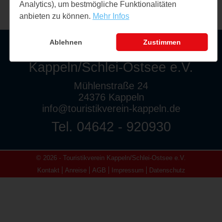
Analytics), um bestmögliche Funktionalitäten
anbieten zu können.
Mehr Infos
Ablehnen
Zustimmen
Touristikverein
Kappeln/Schlei-Ostsee e.V.
Mühlenstraße 24
24376 Kappeln
info@touristikverein-kappeln.de
Tel. 04642 - 920930
© 2026 - Touristikverein Kappeln/Schlei-Ostsee e.V.
Kontakt
Anreise
AGB
Impressum
Datenschutz