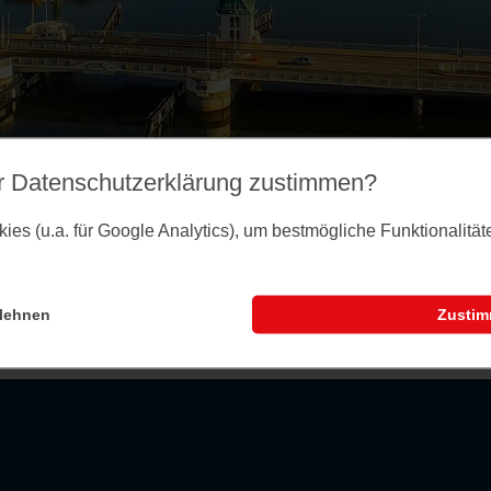
r Datenschutz­erklärung zustimmen?
es (u.a. für Google Analytics), um bestmögliche Funktionalitä
lehnen
Zusti