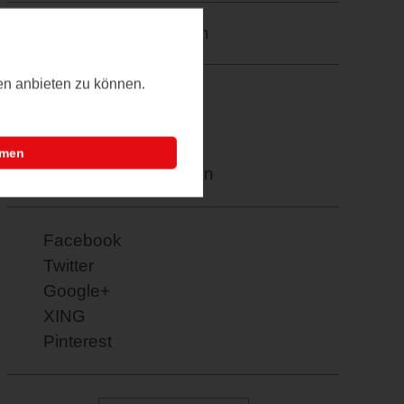
Merkzettel: speichern
ten anbieten zu können.
PDF drucken
E-Mail verschicken
Termin übernehmen
mmen
Weitere Informationen
Facebook
Twitter
Google+
XING
Pinterest