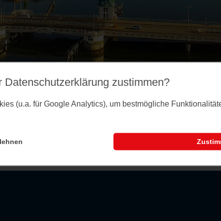
r Datenschutz­erklärung zustimmen?
es (u.a. für Google Analytics), um bestmögliche Funktionalitä
lehnen
Zusti