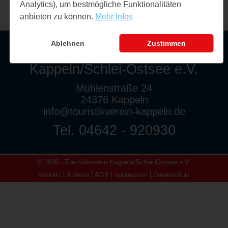
Analytics), um bestmögliche Funktionalitäten
anbieten zu können.
Mehr Infos
Ablehnen
Zustimmen
Touristikverein
Kappeln/Schlei-Ostsee e.V.
Mühlenstraße 24
24376 Kappeln
info@touristikverein-kappeln.de
Tel. 04642 - 920930
© 2026 - Touristikverein Kappeln/Schlei-Ostsee e.V.
Kontakt
Anreise
AGB
Impressum
Datenschutz