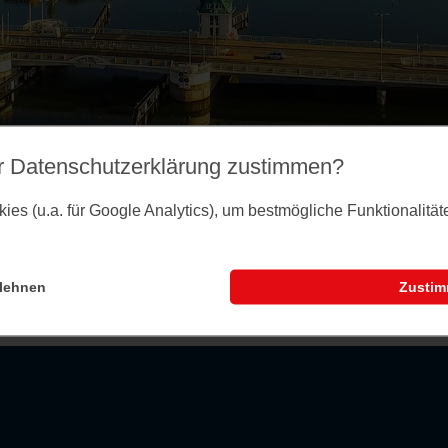
r Datenschutz­erklärung zustimmen?
es (u.a. für Google Analytics), um bestmögliche Funktionalitä
lehnen
Zusti