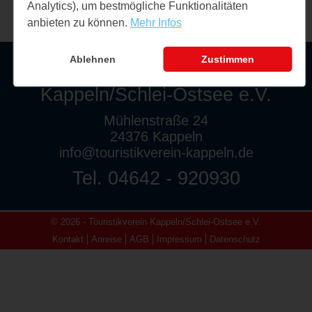
Analytics), um bestmögliche Funktionalitäten
anbieten zu können.
Mehr Infos
Ablehnen
Zustimmen
Touristikverein
Kappeln/Schlei-Ostsee e.V.
Mühlenstraße 24
24376 Kappeln
info@touristikverein-kappeln.de
Tel. 04642 - 920930
© 2026 - Touristikverein Kappeln/Schlei-Ostsee e.V.
Kontakt
Anreise
AGB
Impressum
Datenschutz