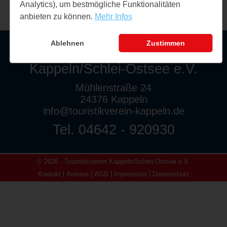
Analytics), um bestmögliche Funktionalitäten
anbieten zu können.
Mehr Infos
Ablehnen
Zustimmen
Touristikverein
Kappeln/Schlei-Ostsee e.V.
Mühlenstraße 24
24376 Kappeln
info@touristikverein-kappeln.de
Tel. 04642 - 920930
© 2026 - Touristikverein Kappeln/Schlei-Ostsee e.V.
Kontakt
Anreise
AGB
Impressum
Datenschutz