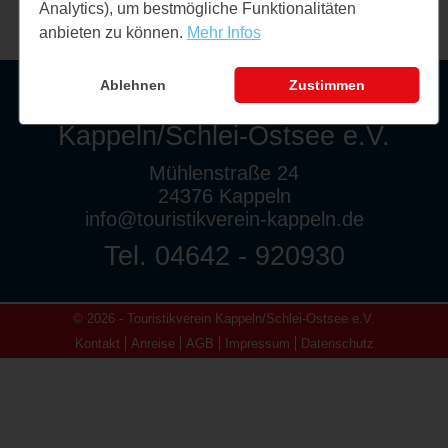
Analytics), um bestmögliche Funktionalitäten
anbieten zu können.
Mehr Infos
Ablehnen
Zustimmen
Touristikverein
Kappeln/Schlei-Ostsee e.V.
Mühlenstraße 24
24376 Kappeln
info@touristikverein-kappeln.de
Tel. 04642 - 920930
© 2026 - Touristikverein Kappeln/Schlei-Ostsee e.V.
Kontakt
Anreise
AGB
Impressum
Datenschutz