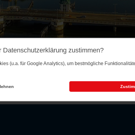
r Datenschutz­erklärung zustimmen?
es (u.a. für Google Analytics), um bestmögliche Funktionalitä
lehnen
Zusti