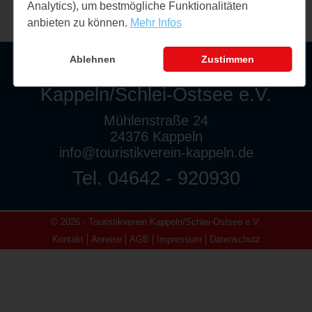
Analytics), um bestmögliche Funktionalitäten
anbieten zu können.
Mehr Infos
Ablehnen
Zustimmen
Touristikverein
Kappeln/Schlei-Ostsee e.V.
Mühlenstraße 24
24376 Kappeln
info@touristikverein-kappeln.de
Tel. 04642 - 920930
© 2026 - Touristikverein Kappeln/Schlei-Ostsee e.V.
Kontakt
Anreise
AGB
Impressum
Datenschutz