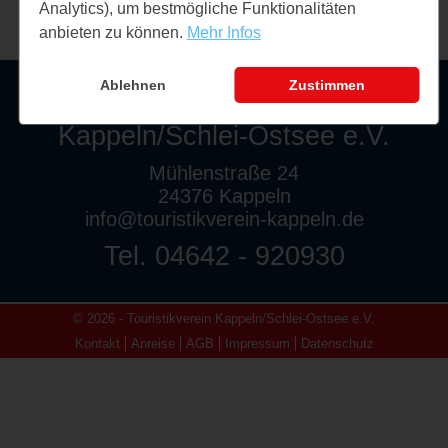
Analytics), um bestmögliche Funktionalitäten
anbieten zu können.
Mehr Infos
Ablehnen
Zustimmen
Touristikverein
Kappeln/Schlei-Ostsee e.V.
Mühlenstraße 24
24376 Kappeln
info@touristikverein-kappeln.de
Tel. 04642 - 920930
© 2026 - Touristikverein Kappeln/Schlei-Ostsee e.V.
Kontakt
Anreise
AGB
Impressum
Datenschutz