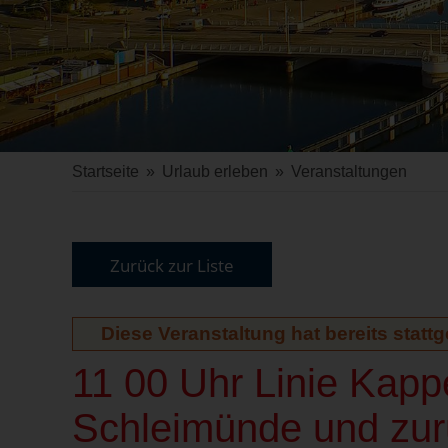
Startseite
»
Urlaub erleben
»
Veranstaltungen
Zurück zur Liste
Diese Veranstaltung hat bereits statt
11 00 Uhr Linie Kap
Schleimünde und zur