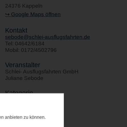
24376 Kappeln
↪ Google Maps öffnen
Kontakt
sebode@schlei-ausflugsfahrten.de
Tel: 04642/6184
Mobil: 0172/4502796
Veranstalter
Schlei- Ausflugsfahrten GmbH
Juliane Sebode
Kategorie
Schifffahrten
Letztes Update
ten anbieten zu können.
02.04.2025