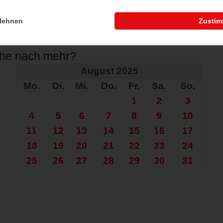
lehnen
Zusti
che nach mehr?
August 2025
Mo.
Di.
Mi.
Do.
Fr.
Sa.
So.
1
2
3
4
5
6
7
8
9
10
11
12
13
14
15
16
17
18
19
20
21
22
23
24
25
26
27
28
29
30
31