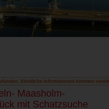
gefunden. Sämtliche Informationen könnten veralte
peln- Maasholm-
ück mit Schatzsuche