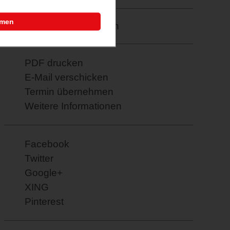
mmen
Merkzettel: speichern
PDF drucken
E-Mail verschicken
Termin übernehmen
Weitere Informationen
Facebook
Twitter
Google+
XING
Pinterest