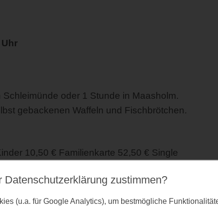
 Uhr
n Schleimünde oder 1 Stunde in Maasholm.
lbst gebackenen Waffeln und Fischbrötchen.
nder 10,50 € Familienkarte 52,50 € Single
r Datenschutz­erklärung zustimmen?
es (u.a. für Google Analytics), um bestmögliche Funktionalitä