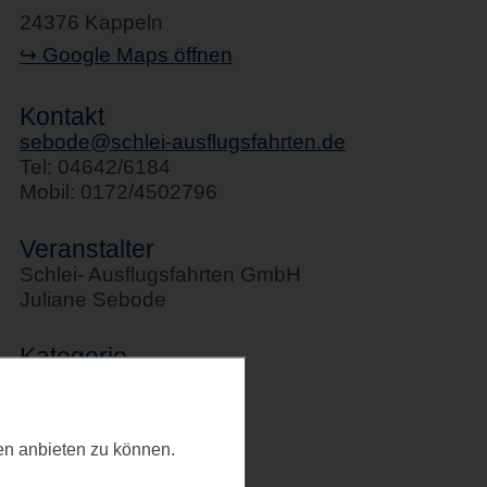
24376 Kappeln
↪ Google Maps öffnen
Kontakt
sebode@schlei-ausflugsfahrten.de
Tel: 04642/6184
Mobil: 0172/4502796
Veranstalter
Schlei- Ausflugsfahrten GmbH
Juliane Sebode
Kategorie
Schifffahrten
Letztes Update
ten anbieten zu können.
20.01.2025