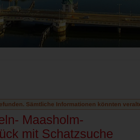
gefunden. Sämtliche Informationen könnten veralte
peln- Maasholm-
ück mit Schatzsuche