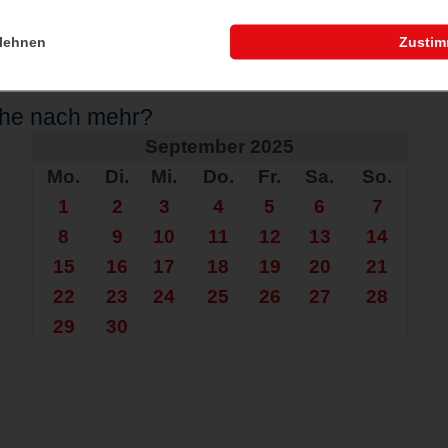
lehnen
Zusti
che nach mehr?
September 2025
Mo.
Di.
Mi.
Do.
Fr.
Sa.
So.
1
2
3
4
5
6
7
8
9
10
11
12
13
14
15
16
17
18
19
20
21
22
23
24
25
26
27
28
29
30