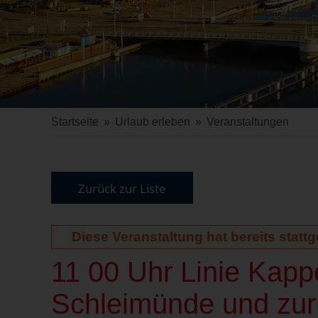
Startseite
»
Urlaub erleben
»
Veranstaltungen
Zurück zur Liste
Diese Veranstaltung hat bereits statt
11 00 Uhr Linie Kap
Schleimünde und zur