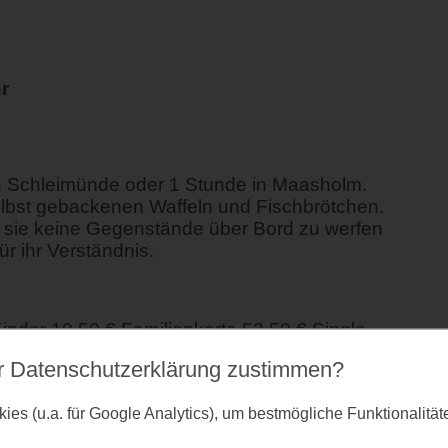
r
n Schleimünde oder 1 Stunde in Maasholm.
lbst gebackenen Waffeln und Fischbrötchen.
ir sie keine Gegenstände über Bord zu werfen
r ihr Verständnis.
nder 10,50 € Familienkarte 52,50 € Single
r Datenschutz­erklärung zustimmen?
es (u.a. für Google Analytics), um bestmögliche Funktionalitä