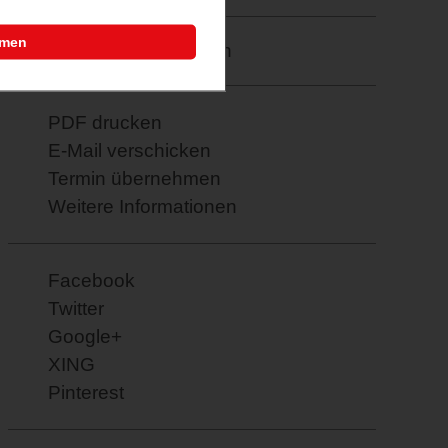
mmen
Merkzettel: speichern
PDF drucken
E-Mail verschicken
Termin übernehmen
Weitere Informationen
Facebook
Twitter
Google+
XING
Pinterest