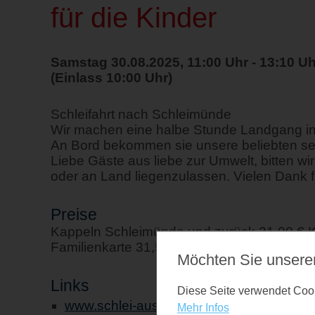
für die Kinder
Samstag 30.08.2025, 11:00 Uhr - 13:10 Uh
(Einlass 10:00 Uhr)
Schleifahrt nach Schleimünde
Wir machen eine halbe Stunde Landgang i
An Bord bekommen sie unsere beliebten se
Liebe Gäste aus liebe zur Umwelt, bitten w
oder an Land liegenzulassen. Vielen Dank fü
Preise
Kappeln Schleimünde und zurück 21,00 € Ki
Familienkarte 31,50 €
Möchten Sie unsere
Links
Diese Seite verwendet Cooki
www.schlei-ausflugsfahrten.de
Mehr Infos