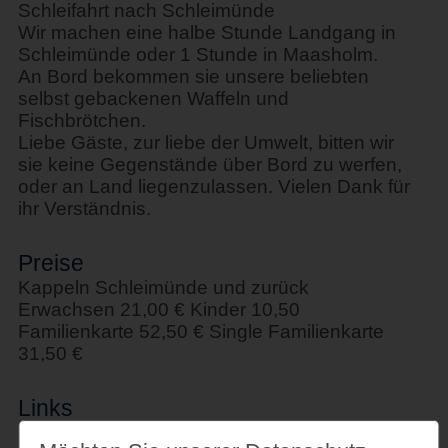
Schleifahrt nach Schleimünde
Wir machen eine halbe Stunde Landgang in
Schleimünde oder 1 Stunde in Maasholm.
An Bord bekommen sie unsere beliebten
selbst gebackenen Waffeln und
Fischbrötchen.
Liebe Gäste, zur liebe der Umwelt, bitten wir
sie keine Gegenstände über Bord zu werfen,
oder an Land liegenzulassen. Vielen Dank für
ihr Verständnis.
Preise
Kappeln Schleimünde und zurück
Erwachsen 21,00 € Kinder 10,50
Familienkarte 52,50 € Single Familienkarte
31,50 €
Links
www.schlei-ausflugsfahrten.de