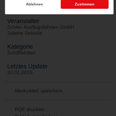
Tel: 04642/6184
Ablehnen
Zustimmen
Mobil: 0172/4502796
Veranstalter
Schlei- Ausflugsfahrten GmbH
Juliane Sebode
Kategorie
Schifffahrten
Letztes Update
20.01.2025
Merkzettel: speichern
PDF drucken