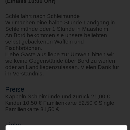
(Einlass 10:00 Uhr)
Schleifahrt nach Schleimünde
Wir machen eine halbe Stunde Landgang in
Schleimünde oder 1 Stunde in Maasholm.
An Bord bekommen sie unsere beliebten
selbst gebackenen Waffeln und
Fischbrötchen.
Liebe Gäste aus liebe zur Umwelt, bitten wir
sie keine Gegenstände über Bord zu werfen
oder an Land liegenzulassen. Vielen Dank für
ihr Verständnis.
Preise
Kappeln Schleimünde und zurück 21,00 €
Kinder 10,50 € Familienkarte 52,50 € Single
Familienkarte 31,50 €
Links