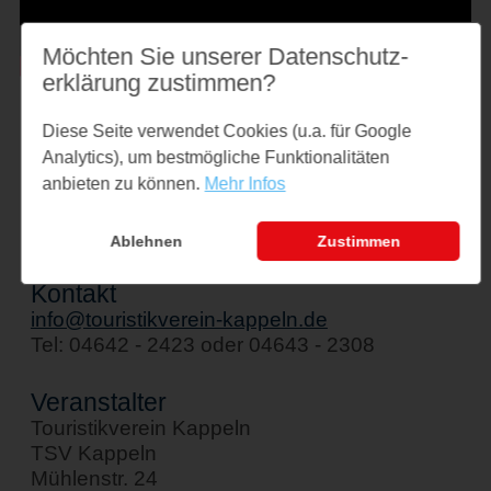
Möchten Sie unserer Datenschutz­
erklärung zustimmen?
Veranstaltungsort
Diese Seite verwendet Cookies (u.a. für Google
Treffpunkt: Fischerstatue an der Schleibrücke
Analytics), um bestmögliche Funktionalitäten
Am Hafen
anbieten zu können.
Mehr Infos
24376 Kappeln
↪ Google Maps öffnen
Ablehnen
Zustimmen
Kontakt
info@touristikverein-kappeln.de
Tel: 04642 - 2423 oder 04643 - 2308
Veranstalter
Touristikverein Kappeln
TSV Kappeln
Mühlenstr. 24