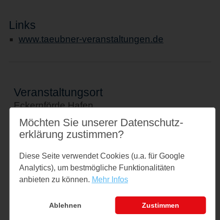
Links
www.taeubner-veranstaltungen.de
Veranstaltungsort
Eckernförde Hafen
Hafen
Möchten Sie unserer Datenschutz­
erklärung zustimmen?
24340 Eckernförde
↪ Google Maps öffnen
Diese Seite verwendet Cookies (u.a. für Google
Analytics), um bestmögliche Funktionalitäten
Kontakt
anbieten zu können.
Mehr Infos
info@taeubner-veranstaltungen.de
Tel: 04351768970
Ablehnen
Zustimmen