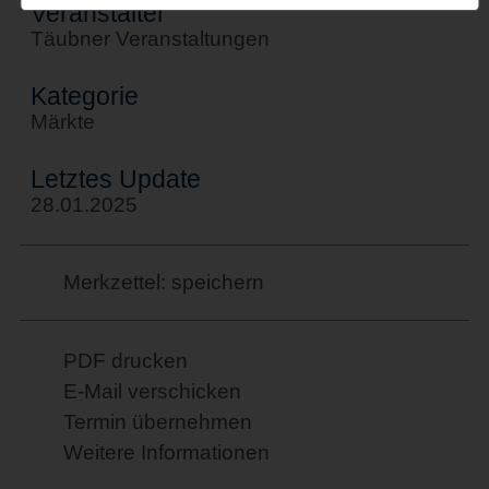
Veranstalter
Täubner Veranstaltungen
Kategorie
Märkte
Letztes Update
28.01.2025
Merkzettel: speichern
PDF drucken
E-Mail verschicken
Termin übernehmen
Weitere Informationen