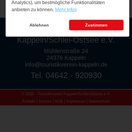
Analytics), um bestmögliche Funktionalitäten
anbieten zu können.
Mehr Infos
Ablehnen
Zustimmen
Touristikverein
Kappeln/Schlei-Ostsee e.V.
Mühlenstraße 24
24376 Kappeln
info@touristikverein-kappeln.de
Tel. 04642 - 920930
© 2026 - Touristikverein Kappeln/Schlei-Ostsee e.V.
Kontakt
Anreise
AGB
Impressum
Datenschutz