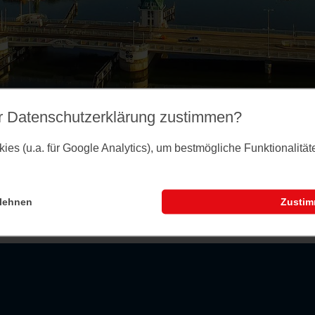
r Datenschutz­erklärung zustimmen?
es (u.a. für Google Analytics), um bestmögliche Funktionalitä
lehnen
Zusti