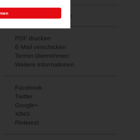
mmen
Merkzettel: speichern
PDF drucken
E-Mail verschicken
Termin übernehmen
Weitere Informationen
Facebook
Twitter
Google+
XING
Pinterest