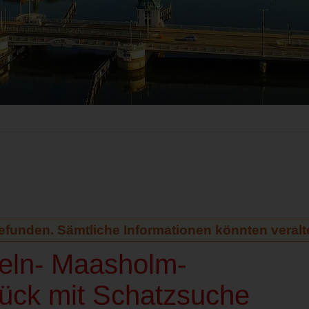
gefunden. Sämtliche Informationen könnten veralte
peln- Maasholm-
ück mit Schatzsuche