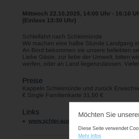
Mittwoch 22.10.2025, 14:00 Uhr - 16:10 U
(Einlass 13:30 Uhr)
Schleifahrt nach Schleimünde
Wir machen eine halbe Stunde Landgang i
An Bord bekommen sie unsere beliebten se
Liebe Gäste, zur liebe der Umwelt, bitten w
werfen, oder an Land liegenzulassen. Vielen
Preise
Kappeln Schleimünde und zurück Erwachsen
€ Single Familienkarte 31,50 €
Links
Möchten Sie unsere
www.schlei-ausflugsfahrten.de
Diese Seite verwendet Cooki
Mehr Infos