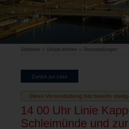
Startseite
»
Urlaub erleben
»
Veranstaltungen
Zurück zur Liste
Diese Veranstaltung hat bereits statt
14 00 Uhr Linie Kap
Schleimünde und zur