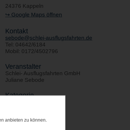
24376 Kappeln
↪ Google Maps öffnen
Kontakt
sebode@schlei-ausflugsfahrten.de
Tel: 04642/6184
Mobil: 0172/4502796
Veranstalter
Schlei- Ausflugsfahrten GmbH
Juliane Sebode
Kategorie
Schifffahrten
Letztes Update
ten anbieten zu können.
11.02.2025