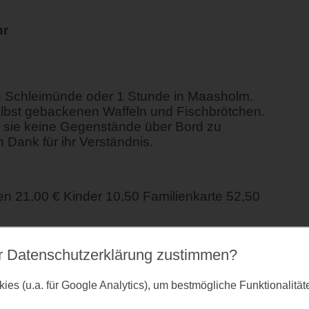
hr
n Schleimünde oder 1 Stunde in Maasholm.
lbst gebackenen Waffeln und Fischbrötchen.
ir sie keine Gegenstände über Bord zu
 Dank für ihr Verständnis.
 21,00 € Kinder 10,50 Familienkarte 52,50
r Datenschutz­erklärung zustimmen?
es (u.a. für Google Analytics), um bestmögliche Funktionalitä