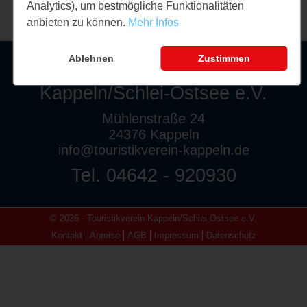
Analytics), um bestmögliche Funktionalitäten
anbieten zu können.
Mehr Infos
Ablehnen
Zustimmen
Touristikverein
Kappeln/Schlei-Ostsee e.V.
Mühlenstraße 24
24376 Kappeln
info@touristikverein-kappeln.de
Tel. 04642 - 920930
© 2026 - Touristikverein Kappeln/Schlei-Ostsee e.V.
Kontakt
Anreise
AGB
Impressum
Datenschutz