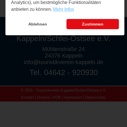
Analytics), um bestmögliche Funktionalitäten
anbieten zu können.
Mehr Infos
Ablehnen
Zustimmen
Touristikverein
Kappeln/Schlei-Ostsee e.V.
Mühlenstraße 24
24376 Kappeln
info@touristikverein-kappeln.de
Tel. 04642 - 920930
© 2026 - Touristikverein Kappeln/Schlei-Ostsee e.V.
Kontakt
Anreise
AGB
Impressum
Datenschutz