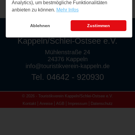
Analytics), um bestmögliche Funktionalitäten
anbieten zu können.
Mehr Infos
Ablehnen
Zustimmen
Touristikverein
Kappeln/Schlei-Ostsee e.V.
Mühlenstraße 24
24376 Kappeln
info@touristikverein-kappeln.de
Tel. 04642 - 920930
© 2026 - Touristikverein Kappeln/Schlei-Ostsee e.V.
Kontakt
Anreise
AGB
Impressum
Datenschutz