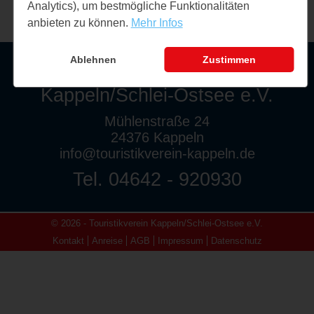
Analytics), um bestmögliche Funktionalitäten
anbieten zu können.
Mehr Infos
Ablehnen
Zustimmen
Touristikverein
Kappeln/Schlei-Ostsee e.V.
Mühlenstraße 24
24376 Kappeln
info@touristikverein-kappeln.de
Tel. 04642 - 920930
© 2026 - Touristikverein Kappeln/Schlei-Ostsee e.V.
Kontakt
Anreise
AGB
Impressum
Datenschutz