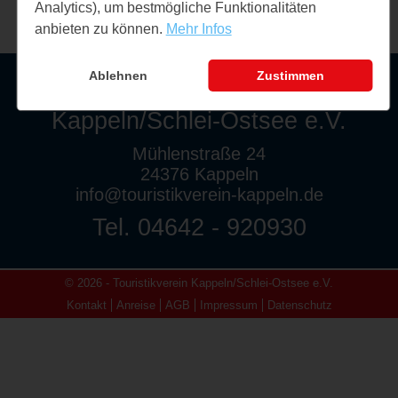
Analytics), um bestmögliche Funktionalitäten
anbieten zu können.
Mehr Infos
Ablehnen
Zustimmen
Touristikverein
Kappeln/Schlei-Ostsee e.V.
Mühlenstraße 24
24376 Kappeln
info@touristikverein-kappeln.de
Tel. 04642 - 920930
© 2026 - Touristikverein Kappeln/Schlei-Ostsee e.V.
Kontakt
Anreise
AGB
Impressum
Datenschutz