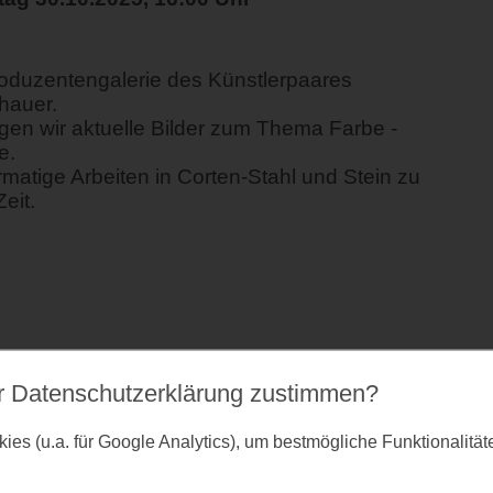
roduzentengalerie des Künstlerpaares
hauer.
igen wir aktuelle Bilder zum Thema Farbe -
e.
matige Arbeiten in Corten-Stahl und Stein zu
eit.
r Datenschutz­erklärung zustimmen?
es (u.a. für Google Analytics), um bestmögliche Funktionalitä