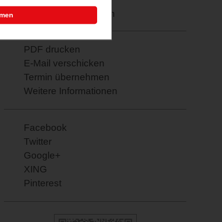
Merkzettel: speichern
mmen
PDF drucken
E-Mail verschicken
Termin übernehmen
Weitere Informationen
Facebook
Twitter
Google+
XING
Pinterest