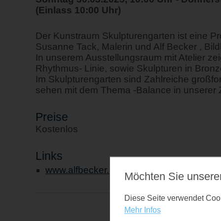
(Einlass 10:00 Uhr)
Der Kunstraum Skulpturengarten ist eine P
Susanne Tack, Malerin und Alf Becker , Bild
In unserem Ausstellungsraum mit Atelier ze
Rhythmus- Linie, sowie Skulpturen in Bronz
Im Skulpturengarten sind Zahlreiche großfor
sehen mit dem Thema -Balance in unserer Z
Preise
Kostenlos
Links
www.alfbecker.de
Möchten Sie unsere
Diese Seite verwendet Cooki
Mehr Infos