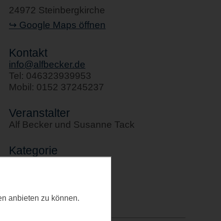
24972 Steinbergkirche
↪ Google Maps öffnen
Kontakt
info@alfbecker.de
Tel: 046323939953
Mobil: 0152 37245237
Veranstalter
Alf Becker und Susanne Tack
Kategorie
Ausstellungen
Letztes Update
ten anbieten zu können.
24.03.2025