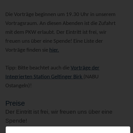
Die Vorträge beginnen um 19.30 Uhr in unserem
Vortragsraum. An diesen Abenden ist die Zufahrt
mit dem PKW erlaubt. Der Eintritt ist frei, wir
freuen uns über eine Spende! Eine Liste der
Vorträge finden sie
hier.
Tipp: Bitte beachtet auch die
Vorträge der
Integrierten Station Geltinger Birk
(NABU
Ostangeln)!
Preise
Der Eintritt ist frei, wir freuen uns über eine
Spende!