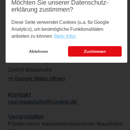
Möchten Sie unserer Datenschutz­
Links
erklärung zustimmen?
nez-maasholm.de
Diese Seite verwendet Cookies (u.a. für Google
Analytics), um bestmögliche Funktionalitäten
anbieten zu können.
Mehr Infos
Veranstaltungsort
Ablehnen
Zustimmen
Naturerlebniszentrum Maasholm
Exhöft-Seeberg 1
24404 Maasholm
↪ Google Maps öffnen
Kontakt
nez-maasholm@t-online.de
Veranstalter
Förderverein Naturerlebniszentrum Maasholm