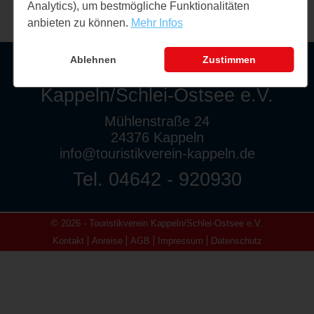
Analytics), um bestmögliche Funktionalitäten
anbieten zu können.
Mehr Infos
Ablehnen
Zustimmen
Touristikverein
Kappeln/Schlei-Ostsee e.V.
Mühlenstraße 24
24376 Kappeln
info@touristikverein-kappeln.de
Tel. 04642 - 920930
© 2026 - Touristikverein Kappeln/Schlei-Ostsee e.V.
Kontakt
Anreise
AGB
Impressum
Datenschutz