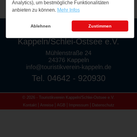
Analytics), um bestmögliche Funktionalitäten
anbieten zu können.
Mehr Infos
Ablehnen
Zustimmen
Touristikverein
Kappeln/Schlei-Ostsee e.V.
Mühlenstraße 24
24376 Kappeln
info@touristikverein-kappeln.de
Tel. 04642 - 920930
© 2026 - Touristikverein Kappeln/Schlei-Ostsee e.V.
Kontakt
Anreise
AGB
Impressum
Datenschutz