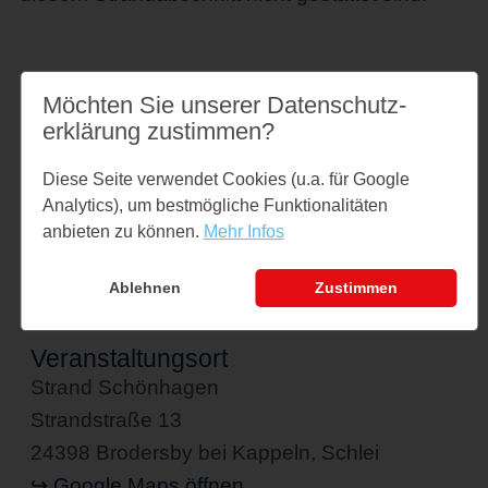
Möchten Sie unserer Datenschutz­
Preise
erklärung zustimmen?
kostenfrei
Diese Seite verwendet Cookies (u.a. für Google
Links
Analytics), um bestmögliche Funktionalitäten
anbieten zu können.
Mehr Infos
www.schoenhagen-ostsee.de
Ablehnen
Zustimmen
Veranstaltungsort
Strand Schönhagen
Strandstraße 13
24398 Brodersby bei Kappeln, Schlei
↪ Google Maps öffnen