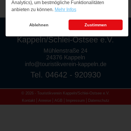
Analytics), um bestmögliche Funktionalitäten
anbieten zu können.
Mehr Infos
Ablehnen
Zustimmen
Touristikverein
Kappeln/Schlei-Ostsee e.V.
Mühlenstraße 24
24376 Kappeln
info@touristikverein-kappeln.de
Tel. 04642 - 920930
© 2026 - Touristikverein Kappeln/Schlei-Ostsee e.V.
Kontakt
Anreise
AGB
Impressum
Datenschutz