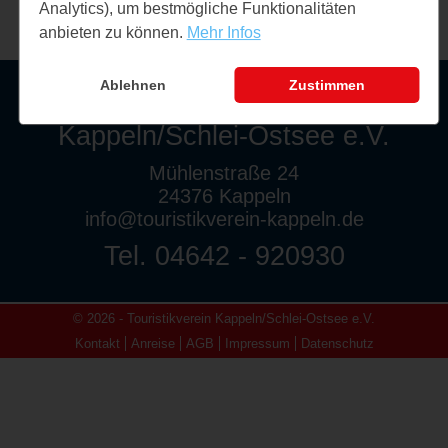
Analytics), um bestmögliche Funktionalitäten
anbieten zu können.
Mehr Infos
Ablehnen
Zustimmen
Touristikverein
Kappeln/Schlei-Ostsee e.V.
Mühlenstraße 24
24376 Kappeln
info@touristikverein-kappeln.de
Tel. 04642 - 920930
© 2026 - Touristikverein Kappeln/Schlei-Ostsee e.V.
Kontakt
Anreise
AGB
Impressum
Datenschutz