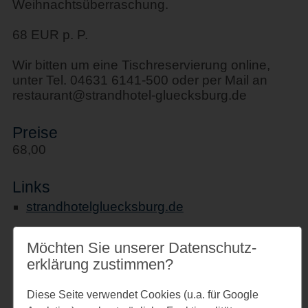
Weihnachtsüberraschung.
68 EUR p. P.
Wir bitten um eine Tischreservierung online,
unter Tel. 04631 6141-500 oder per Mail an
restaurant@strandhotel-gluecksburg.de
Preise
68,00
Links
strandhotelgluecksburg.de
Möchten Sie unserer Datenschutz­
erklärung zustimmen?
Veranstaltungsort
Diese Seite verwendet Cookies (u.a. für Google
Strandhotel Glücksburg