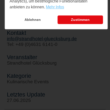
Analytics), um bestmögliche Funktionalitäten
Kirstenstraße 6
anbieten zu können.
Mehr Infos
24960 Glücksburg
↪ Google Maps öffnen
Ablehnen
Zustimmen
Kontakt
info@strandhotel-gluecksburg.de
Tel: +49 (0)4631 6141-0
Veranstalter
Strandhotel Glücksburg
Kategorie
Kulinarische Events
Letztes Update
27.06.2025