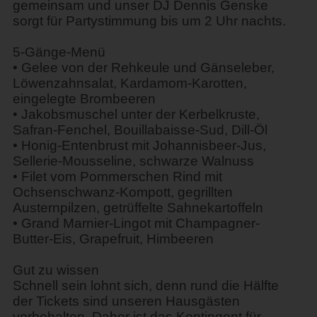
gemeinsam und unser DJ Dennis Genske
sorgt für Partystimmung bis um 2 Uhr nachts.
5-Gänge-Menü
• Gelee von der Rehkeule und Gänseleber,
Löwenzahnsalat, Kardamom-Karotten,
eingelegte Brombeeren
• Jakobsmuschel unter der Kerbelkruste,
Safran-Fenchel, Bouillabaisse-Sud, Dill-Öl
• Honig-Entenbrust mit Johannisbeer-Jus,
Sellerie-Mousseline, schwarze Walnuss
• Filet vom Pommerschen Rind mit
Ochsenschwanz-Kompott, gegrillten
Austernpilzen, getrüffelte Sahnekartoffeln
• Grand Marnier-Lingot mit Champagner-
Butter-Eis, Grapefruit, Himbeeren
Gut zu wissen
Schnell sein lohnt sich, denn rund die Hälfte
der Tickets sind unseren Hausgästen
vorbehalten. Daher ist das Kontingent für